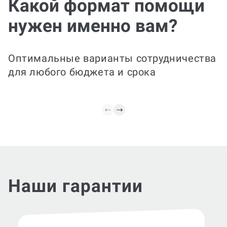
Какой формат помощи
Полный цикл
нужен именно вам?
Сформируем тему и цель, план статьи,
черновик, редактируем стиль и
структуру под требования журнала,
оформляем ссылки. Готовим финальную
Оптимальные варианты сотрудничества
версию к подаче и добавляем
для любого бюджета и срока
аннотацию и ключевые слова.
Наши гарантии